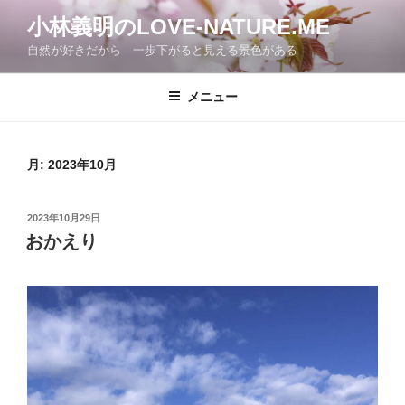
コ
小林義明のLOVE-NATURE.ME
ン
自然が好きだから 一歩下がると見える景色がある
テ
ン
ツ
メニュー
へ
ス
キ
月:
2023年10月
ッ
プ
投
2023年10月29日
稿
おかえり
日: