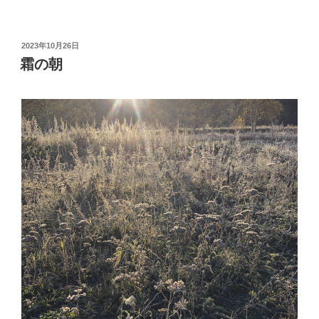
投
2023年10月26日
稿
霜の朝
日: