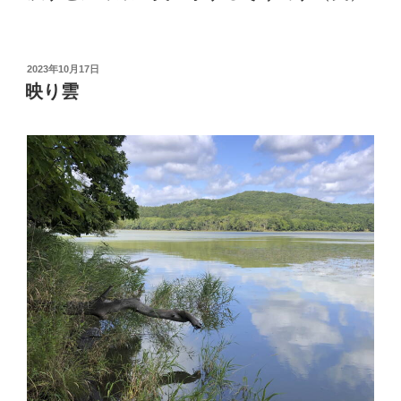
投
2023年10月17日
稿
映り雲
日: