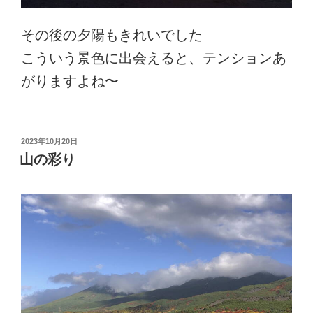
その後の夕陽もきれいでした
こういう景色に出会えると、テンションあ
がりますよね〜
投
2023年10月20日
稿
山の彩り
日: