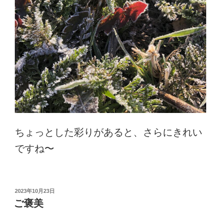
ちょっとした彩りがあると、さらにきれい
ですね〜
投
2023年10月23日
稿
ご褒美
日: