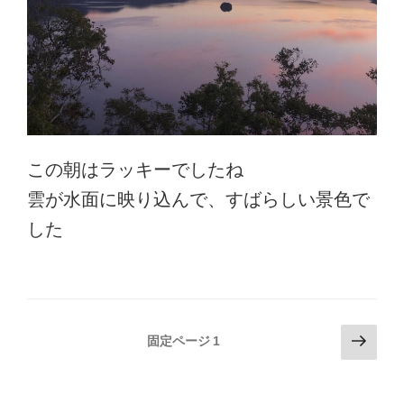
この朝はラッキーでしたね
雲が水面に映り込んで、すばらしい景色で
した
投
次
固定ページ
1
の
稿
ペ
の