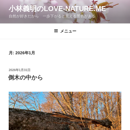
コ
小林義明のLOVE-NATURE.ME
ン
自然が好きだから 一歩下がると見える景色がある
テ
ン
ツ
メニュー
へ
ス
キ
月:
2026年1月
ッ
プ
投
2026年1月31日
稿
倒木の中から
日: