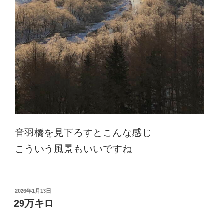
音羽橋を見下ろすとこんな感じ
こういう風景もいいですね
投
2026年1月13日
稿
29万キロ
日: