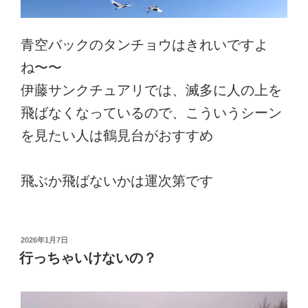
青空バックのタンチョウはきれいですよ
ね〜〜
伊藤サンクチュアリでは、滅多に人の上を
飛ばなくなっているので、こういうシーン
を見たい人は鶴見台がおすすめ
飛ぶか飛ばないかは運次第です
投
2026年1月7日
稿
行っちゃいけないの？
日: