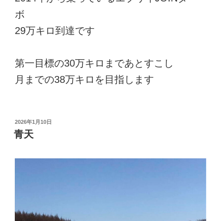
ボ
29万キロ到達です
第一目標の30万キロまであとすこし
月までの38万キロを目指します
投
2026年1月10日
稿
青天
日: