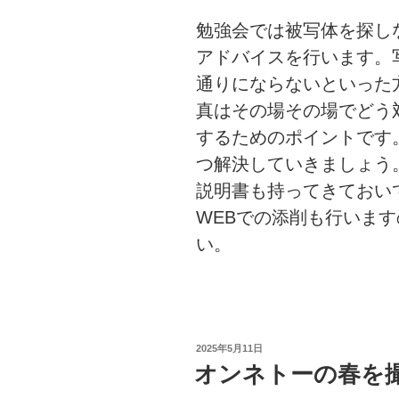
勉強会では被写体を探し
アドバイスを行います。
通りにならないといった
真はその場その場でどう
するためのポイントです
つ解決していきましょう
説明書も持ってきておい
WEBでの添削も行いま
い。
投
2025年5月11日
稿
オンネトーの春を
日: