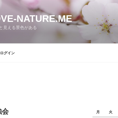
E-NATURE.ME
と見える景色がある
ログイン
強会
月
火