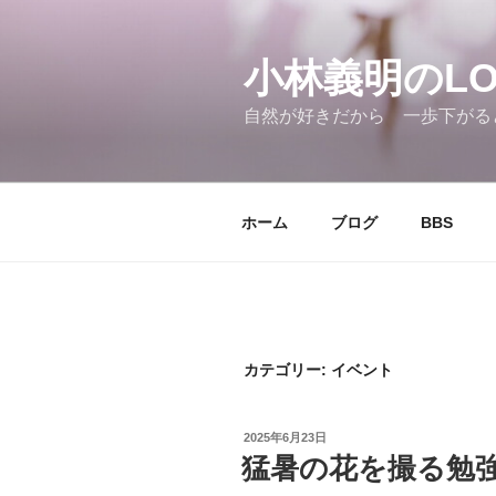
コ
ン
テ
小林義明のLOV
ン
自然が好きだから 一歩下がる
ツ
へ
ス
キ
ホーム
ブログ
BBS
ッ
プ
カテゴリー:
イベント
投
2025年6月23日
稿
猛暑の花を撮る勉
日: