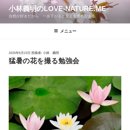
コ
小林義明のLOVE-NATURE.ME
ン
自然が好きだから 一歩下がると見える景色がある
テ
ン
ツ
メニュー
へ
ス
キ
投
2025年6月23日
投稿者:
小林 義明
稿
ッ
猛暑の花を撮る勉強会
日:
プ