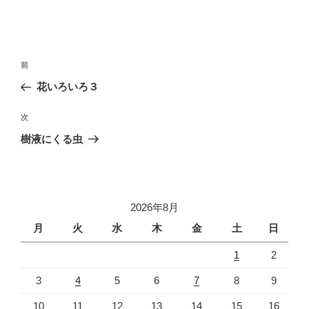
投
前
前
稿
の
花いろいろ３
ナ
投
ビ
稿
次
次
ゲ
の
樹液にくる虫
投
ー
稿
シ
ョ
2026年8月
ン
月
火
水
木
金
土
日
1
2
3
4
5
6
7
8
9
10
11
12
13
14
15
16