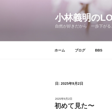
コ
ン
テ
小林義明のLOV
ン
自然が好きだから 一歩下がる
ツ
へ
ス
キ
ホーム
ブログ
BBS
ッ
プ
日:
2025年9月2日
投
2025年9月2日
稿
初めて見た〜
日: