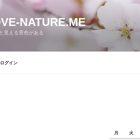
E-NATURE.ME
と見える景色がある
ログイン
月
火