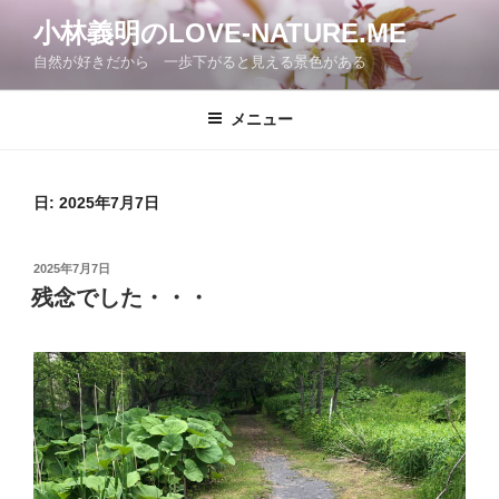
コ
小林義明のLOVE-NATURE.ME
ン
自然が好きだから 一歩下がると見える景色がある
テ
ン
ツ
メニュー
へ
ス
キ
日:
2025年7月7日
ッ
プ
投
2025年7月7日
稿
残念でした・・・
日: