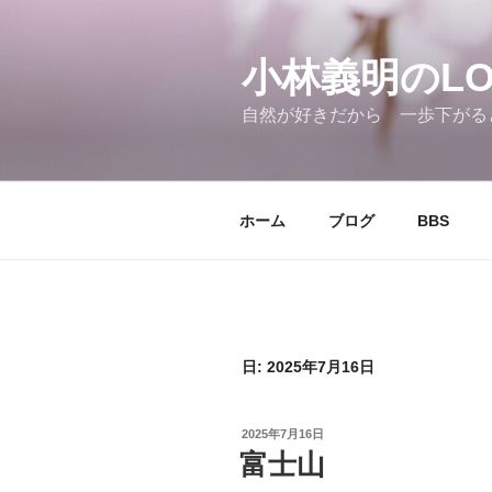
コ
ン
テ
小林義明のLOV
ン
自然が好きだから 一歩下がる
ツ
へ
ス
キ
ホーム
ブログ
BBS
ッ
プ
日:
2025年7月16日
投
2025年7月16日
稿
富士山
日: