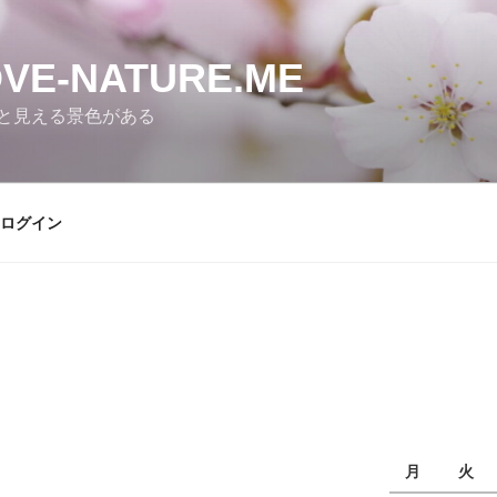
E-NATURE.ME
と見える景色がある
ログイン
月
火