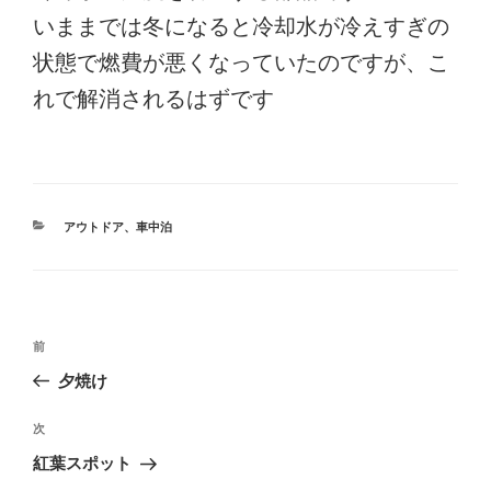
いままでは冬になると冷却水が冷えすぎの
状態で燃費が悪くなっていたのですが、こ
れで解消されるはずです
カ
アウトドア
、
車中泊
テ
ゴ
リ
ー
投
前
前
稿
の
夕焼け
ナ
投
ビ
稿
次
次
ゲ
の
紅葉スポット
投
ー