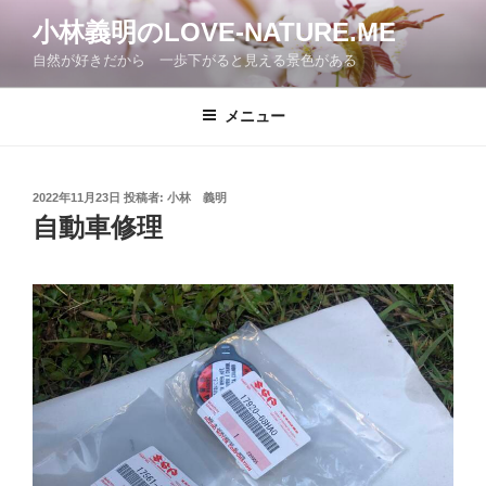
コ
小林義明のLOVE-NATURE.ME
ン
自然が好きだから 一歩下がると見える景色がある
テ
ン
ツ
メニュー
へ
ス
キ
投
2022年11月23日
投稿者:
小林 義明
稿
ッ
自動車修理
日:
プ