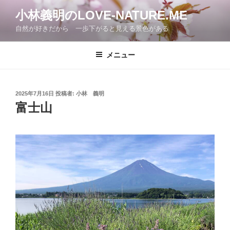
コ
小林義明のLOVE-NATURE.ME
ン
自然が好きだから 一歩下がると見える景色がある
テ
ン
ツ
メニュー
へ
ス
キ
投
2025年7月16日
投稿者:
小林 義明
稿
ッ
富士山
日:
プ