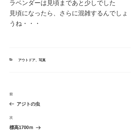
ラベンダーは見頃まであと少しでした
見頃になったら、さらに混雑するんでしょ
うね・・・
カ
アウトドア
、
写真
テ
ゴ
リ
ー
投
前
前
稿
の
アジトの虫
ナ
投
ビ
稿
次
次
ゲ
の
標高1700ｍ
投
ー