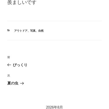
羨ましいです
カ
アウトドア
、
写真
、
自然
テ
ゴ
リ
ー
投
前
前
稿
の
びっくり
ナ
投
ビ
稿
次
次
ゲ
の
夏の虫
投
ー
稿
シ
ョ
2026年8月
ン