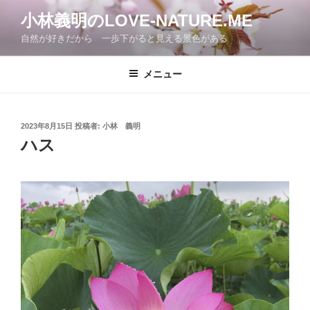
コ
小林義明のLOVE-NATURE.ME
ン
自然が好きだから 一歩下がると見える景色がある
テ
ン
ツ
メニュー
へ
ス
キ
投
2023年8月15日
投稿者:
小林 義明
稿
ッ
ハス
日:
プ