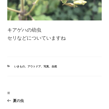
キアゲハの幼虫
セリなどについていますね
カ
いきもの
、
アウトドア
、
写真
、
自然
テ
ゴ
リ
ー
投
前
前
稿
の
夏の虫
ナ
投