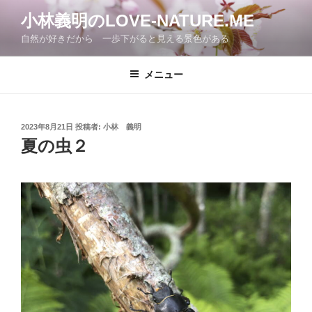
コ
小林義明のLOVE-NATURE.ME
ン
自然が好きだから 一歩下がると見える景色がある
テ
ン
ツ
メニュー
へ
ス
キ
投
2023年8月21日
投稿者:
小林 義明
稿
ッ
夏の虫２
日:
プ