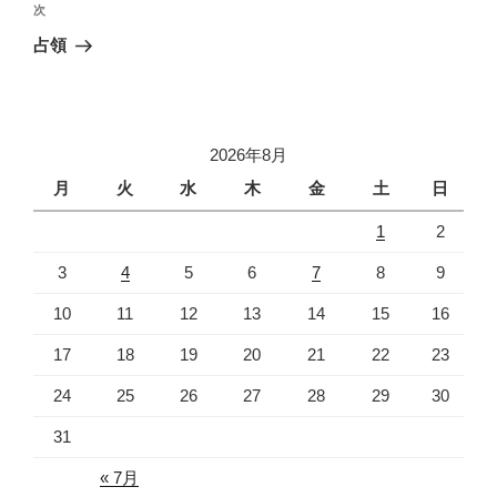
ビ
稿
次
次
ゲ
の
占領
投
ー
稿
シ
ョ
2026年8月
ン
月
火
水
木
金
土
日
1
2
3
4
5
6
7
8
9
10
11
12
13
14
15
16
17
18
19
20
21
22
23
24
25
26
27
28
29
30
31
« 7月