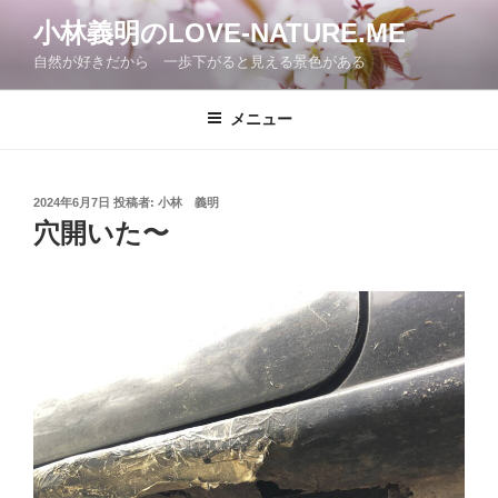
コ
小林義明のLOVE-NATURE.ME
ン
自然が好きだから 一歩下がると見える景色がある
テ
ン
ツ
メニュー
へ
ス
キ
投
2024年6月7日
投稿者:
小林 義明
稿
ッ
穴開いた〜
日:
プ