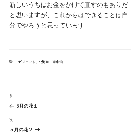
新しいうちはお金をかけて直すのもありだ
と思いますが、これからはできることは自
分でやろうと思っています
カ
ガジェット
、
北海道
、
車中泊
テ
ゴ
リ
ー
投
前
前
稿
の
5月の花１
ナ
投
ビ
稿
次
次
ゲ
の
５月の花２
投
ー