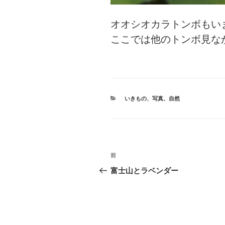
オオシオカラトンボもい
ここでは他のトンボ見な
カ
いきもの
、
写真
、
自然
テ
ゴ
リ
ー
投
前
前
稿
の
富士山とラベンダー
投
ナ
稿
ビ
ゲ