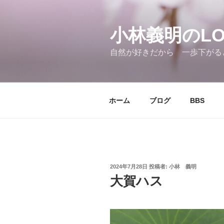
コ
ン
テ
小林義明のLOV
ン
自然が好きだから 一歩下がる
ツ
へ
ス
キ
ホーム
ブログ
BBS
ッ
プ
投
2024年7月28日
投稿者:
小林 義明
稿
大賀ハス
日: