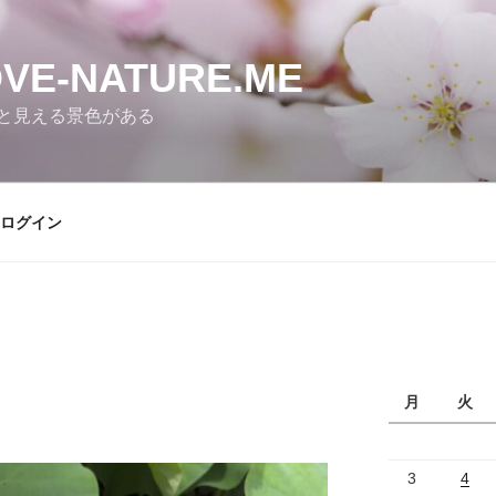
E-NATURE.ME
と見える景色がある
ログイン
月
火
3
4