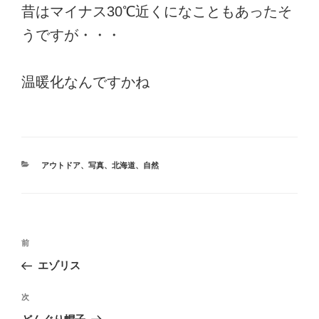
昔はマイナス30℃近くになこともあったそ
うですが・・・
温暖化なんですかね
カ
アウトドア
、
写真
、
北海道
、
自然
テ
ゴ
リ
ー
投
前
前
稿
の
エゾリス
ナ
投
ビ
稿
次
次
ゲ
の