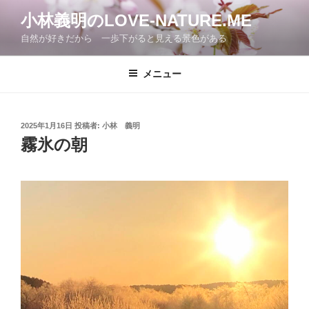
コ
小林義明のLOVE-NATURE.ME
ン
自然が好きだから 一歩下がると見える景色がある
テ
ン
ツ
メニュー
へ
ス
キ
投
2025年1月16日
投稿者:
小林 義明
稿
ッ
霧氷の朝
日:
プ