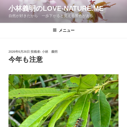
コ
小林義明のLOVE-NATURE.ME
ン
自然が好きだから 一歩下がると見える景色がある
テ
ン
ツ
メニュー
へ
ス
キ
投
2026年6月26日
投稿者:
小林 義明
稿
ッ
今年も注意
日:
プ