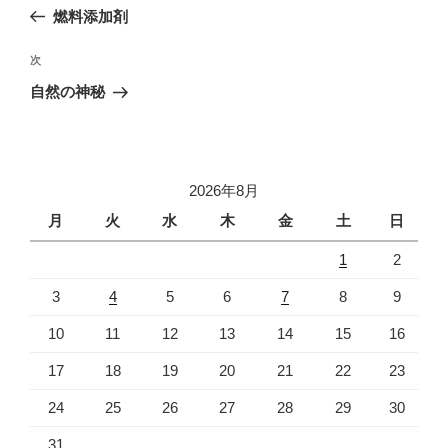
稿
の
燃料添加剤
ナ
投
ビ
稿
次
次
ゲ
の
自然の神秘
投
ー
稿
シ
ョ
2026年8月
ン
月
火
水
木
金
土
日
1
2
3
4
5
6
7
8
9
10
11
12
13
14
15
16
17
18
19
20
21
22
23
24
25
26
27
28
29
30
31