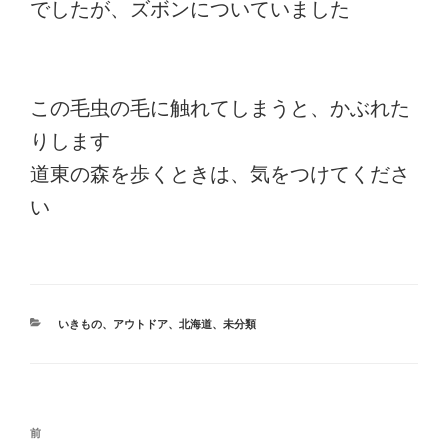
でしたが、ズボンについていました
この毛虫の毛に触れてしまうと、かぶれた
りします
道東の森を歩くときは、気をつけてくださ
い
カ
いきもの
、
アウトドア
、
北海道
、
未分類
テ
ゴ
リ
ー
投
前
前