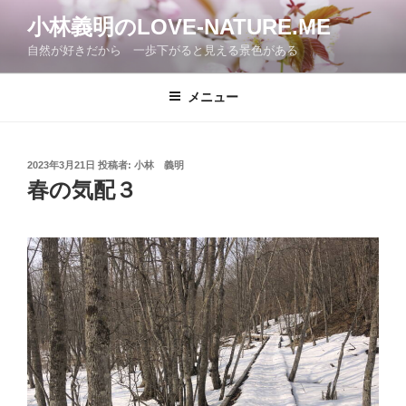
コ
小林義明のLOVE-NATURE.ME
ン
自然が好きだから 一歩下がると見える景色がある
テ
ン
ツ
メニュー
へ
ス
キ
投
2023年3月21日
投稿者:
小林 義明
稿
ッ
春の気配３
日:
プ