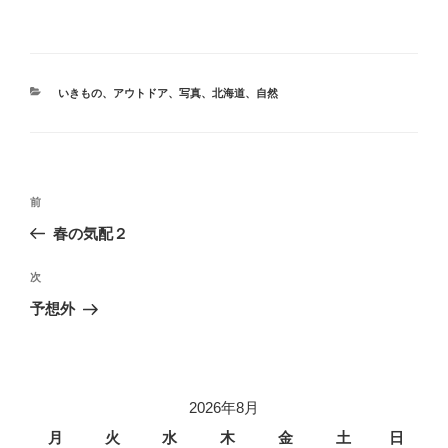
カ
いきもの
、
アウトドア
、
写真
、
北海道
、
自然
テ
ゴ
リ
ー
投
前
前
稿
の
春の気配２
ナ
投
ビ
稿
次
次
ゲ
の
予想外
投
ー
稿
シ
ョ
2026年8月
ン
月
火
水
木
金
土
日