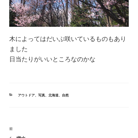
木によってはだいぶ咲いているものもあり
ました
日当たりがいいところなのかな
カ
アウトドア
、
写真
、
北海道
、
自然
テ
ゴ
リ
ー
投
前
前
稿
の