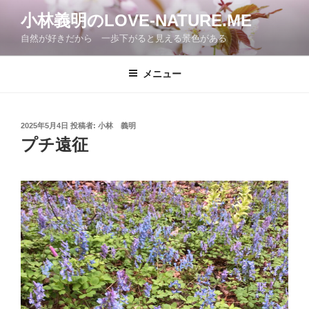
コ
小林義明のLOVE-NATURE.ME
ン
自然が好きだから 一歩下がると見える景色がある
テ
ン
ツ
メニュー
へ
ス
キ
投
2025年5月4日
投稿者:
小林 義明
稿
ッ
プチ遠征
日:
プ