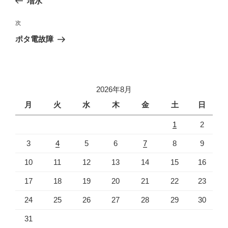
増水
ナ
投
ビ
稿
次
次
ゲ
の
ポタ電故障
投
ー
稿
シ
ョ
2026年8月
ン
月
火
水
木
金
土
日
1
2
3
4
5
6
7
8
9
10
11
12
13
14
15
16
17
18
19
20
21
22
23
24
25
26
27
28
29
30
31