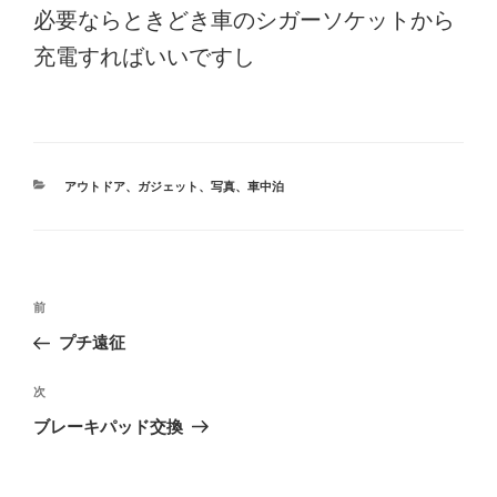
必要ならときどき車のシガーソケットから
充電すればいいですし
カ
アウトドア
、
ガジェット
、
写真
、
車中泊
テ
ゴ
リ
ー
投
前
前
稿
の
プチ遠征
ナ
投
ビ
稿
次
次
ゲ
の
ブレーキパッド交換
投
ー
稿
シ