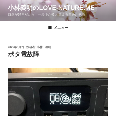
コ
小林義明のLOVE-NATURE.ME
ン
自然が好きだから 一歩下がると見える景色がある
テ
ン
ツ
メニュー
へ
ス
キ
投
2025年5月7日
投稿者:
小林 義明
稿
ッ
ポタ電故障
日:
プ