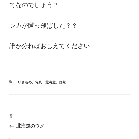
てなのでしょう？
シカが蹴っ飛ばした？？
誰か分ればおしえてください
カ
いきもの
、
写真
、
北海道
、
自然
テ
ゴ
リ
ー
投
前
前
稿
の
北海道のウメ
ナ
投
ビ
稿