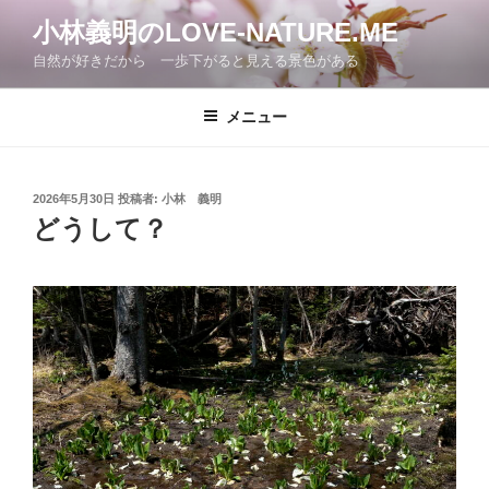
コ
小林義明のLOVE-NATURE.ME
ン
自然が好きだから 一歩下がると見える景色がある
テ
ン
ツ
メニュー
へ
ス
キ
投
2026年5月30日
投稿者:
小林 義明
稿
ッ
どうして？
日:
プ