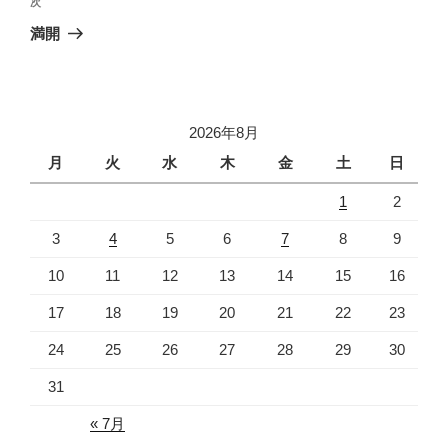
次
次
ゲ
の
満開
投
ー
稿
シ
ョ
2026年8月
ン
月
火
水
木
金
土
日
1
2
3
4
5
6
7
8
9
10
11
12
13
14
15
16
17
18
19
20
21
22
23
24
25
26
27
28
29
30
31
« 7月